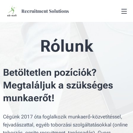
Recruitment Solutions
Rólunk
Betöltetlen pozíciók?
Megtaláljuk a szükséges
munkaerőt!
Cégünk 2017 óta foglalkozik munkaerő-közvetítéssel,
fejvadászattal, egyéb toborzási szolgáltatásokkal (online
toborzás, onsite recruitment, tanácsadás). Gyors,