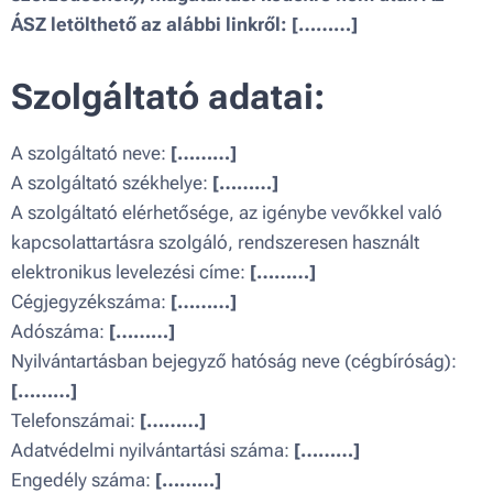
ÁSZ letölthető az alábbi linkről:
[………]
Szolgáltató adatai:
A szolgáltató neve:
[………]
A szolgáltató székhelye:
[………]
A szolgáltató elérhetősége, az igénybe vevőkkel való
kapcsolattartásra szolgáló, rendszeresen használt
elektronikus levelezési címe:
[………]
Cégjegyzékszáma:
[………]
Adószáma:
[………]
Nyilvántartásban bejegyző hatóság neve (cégbíróság):
[………]
Telefonszámai:
[………]
Adatvédelmi nyilvántartási száma:
[………]
Engedély száma:
[………]