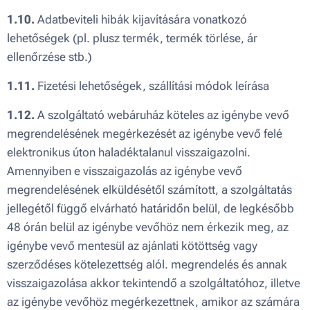
1.10.
Adatbeviteli hibák kijavítására vonatkozó
lehetőségek (pl. plusz termék, termék törlése, ár
ellenőrzése stb.)
1.11.
Fizetési lehetőségek, szállítási módok leírása
1.12.
A szolgáltató webáruház köteles az igénybe vevő
megrendelésének megérkezését az igénybe vevő felé
elektronikus úton haladéktalanul visszaigazolni.
Amennyiben e visszaigazolás az igénybe vevő
megrendelésének elküldésétől számított, a szolgáltatás
jellegétől függő elvárható határidőn belül, de legkésőbb
48 órán belül az igénybe vevőhöz nem érkezik meg, az
igénybe vevő mentesül az ajánlati kötöttség vagy
szerződéses kötelezettség alól. megrendelés és annak
visszaigazolása akkor tekintendő a szolgáltatóhoz, illetve
az igénybe vevőhöz megérkezettnek, amikor az számára