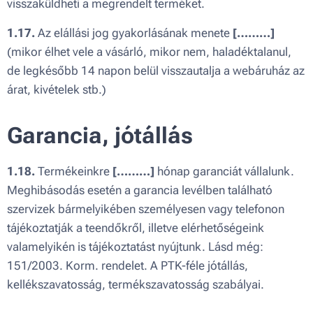
visszaküldheti a megrendelt terméket.
1.17.
Az elállási jog gyakorlásának menete
[………]
(mikor élhet vele a vásárló, mikor nem, haladéktalanul,
de legkésőbb 14 napon belül visszautalja a webáruház az
árat, kivételek stb.)
Garancia, jótállás
1.18.
Termékeinkre
[………]
hónap garanciát vállalunk.
Meghibásodás esetén a garancia levélben található
szervizek bármelyikében személyesen vagy telefonon
tájékoztatják a teendőkről, illetve elérhetőségeink
valamelyikén is tájékoztatást nyújtunk. Lásd még:
151/2003. Korm. rendelet. A PTK-féle jótállás,
kellékszavatosság, termékszavatosság szabályai.