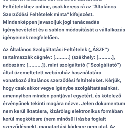
Feltételekhez online, csak keress rá az "Általános
Szerződési Feltételek minta" kifejezést.
Mindenképpen javasoljuk jogi tanácsadás
igénybevételét és a sablon módosítását a vállalkozás
igényeinek megfelelően.
Az Általános Szolgáltatási Feltételek („ÁSZF”)
tartalmazzák cégnév:
[………]
(székhely:
[………]
,
adószám:
[………]
), mint szolgáltató (“Szolgáltató”)
által üzemeltetett webáruház használatára
vonatkozó általános szerződési feltételeket. Kérjük,
hogy csak akkor vegye igénybe szolgáltatásainkat,
amennyiben minden pontjával egyetért, és kötelező
érvényűnek tekinti magára nézve. Jelen dokumentum
nem kerül iktatásra, kizárólag elektronikus formában
kerül megkötésre (nem minősül írásba foglalt
szerződésnek), magatartási kódexre nem utal. Az